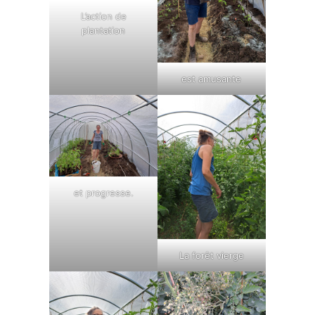
L’action de
plantation
est amusante
et progresse.
La forêt vierge